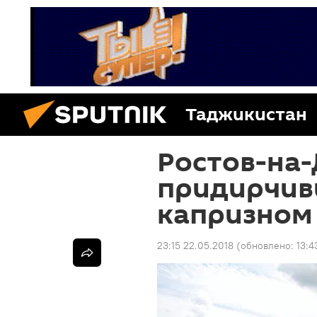
Таджикистан
Ростов-на-
придирчивы
капризном
23:15 22.05.2018
(обновлено:
13:4