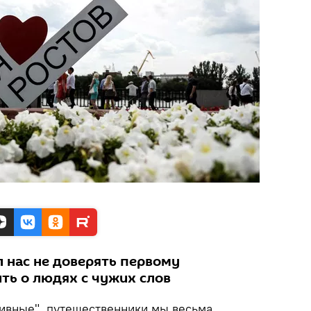
л нас не доверять первому
ть о людях с чужих слов
аивные", путешественники мы весьма