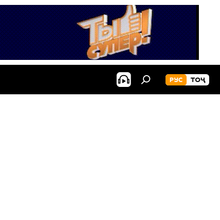
РУС
ТОҶ