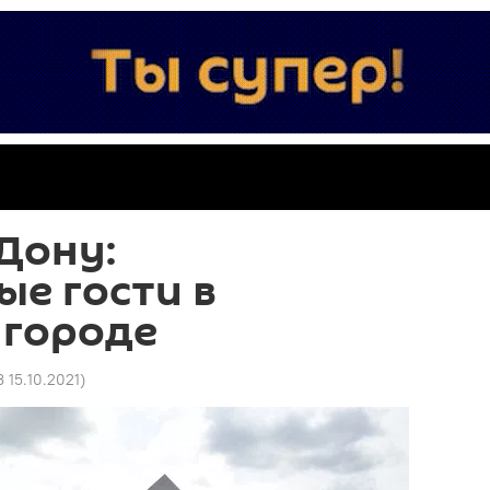
Дону:
е гости в
 городе
3 15.10.2021
)