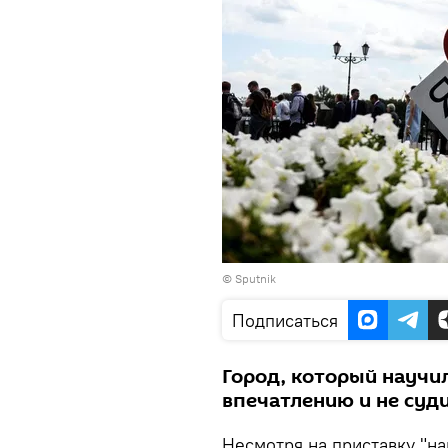
©
Sputnik
Подписаться
Город, который научи
впечатлению и не суди
Несмотря на приставку "н