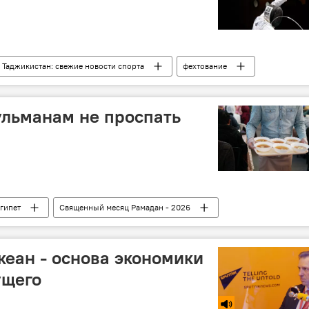
Таджикистан: свежие новости спорта
фехтование
ульманам не проспать
гипет
Священный месяц Рамадан - 2026
кеан - основа экономики
ущего