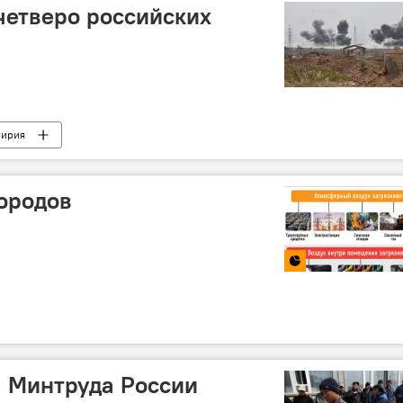
четверо российских
ирия
ородов
м Минтруда России