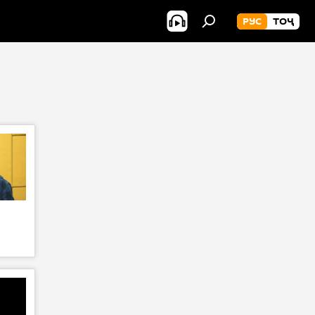
РУС
ТОҶ