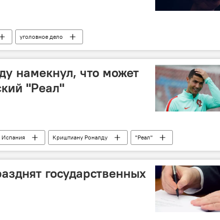
уголовное дело
у намекнул, что может
кий "Реал"
Испания
Криштиану Роналду
"Реал"
разднят государственных