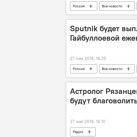
Россия
Все новости
Центральная Азия
Транспор
Sputnik будет вы
Гайбуллоевой еж
27 мая 2018, 16:25
Россия
Все новости
Ты супер! Суперсезон
Мехро
Астролог Рязанце
будут благоволит
27 мая 2018, 16:10
Радио