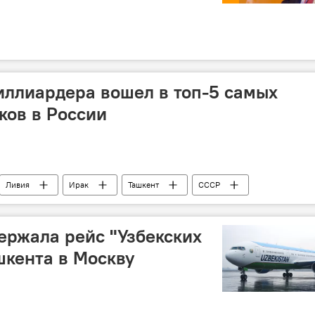
иллиардера вошел в топ-5 самых
ков в России
Ливия
Ирак
Ташкент
СССР
ержала рейс "Узбекских
шкента в Москву