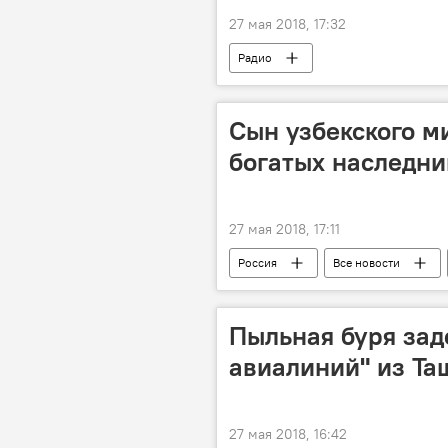
27 мая 2018, 17:32
Радио
Сын узбекского м
богатых наследни
27 мая 2018, 17:11
Россия
Все новости
ЦСКА
предприниматель
Пыльная буря зад
авиалиний" из Та
27 мая 2018, 16:42