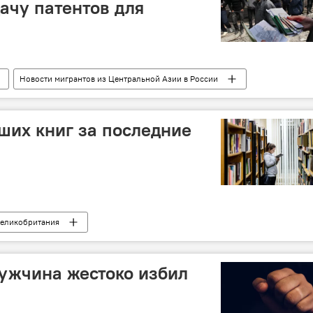
ачу патентов для
Новости мигрантов из Центральной Азии в России
Москва
Сергей Собянин
патент
ших книг за последние
еликобритания
ужчина жестоко избил