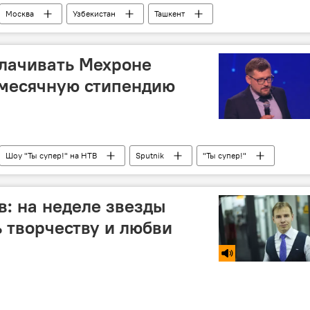
Москва
Узбекистан
Ташкент
т
плачивать Мехроне
емесячную стипендию
Шоу "Ты супер!" на НТВ
Sputnik
"Ты супер!"
на Гайбуллоева
в: на неделе звезды
ь творчеству и любви