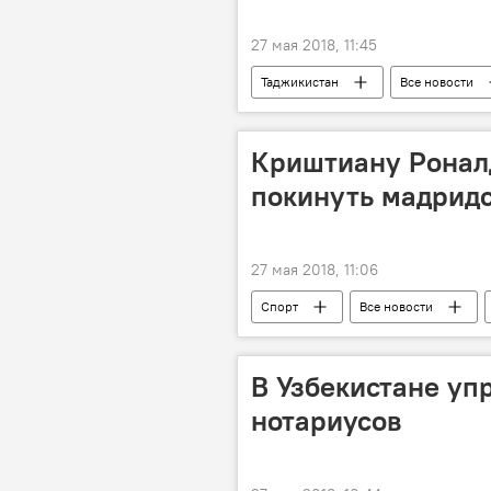
27 мая 2018, 11:45
Таджикистан
Все новости
Криштиану Роналд
покинуть мадридс
27 мая 2018, 11:06
Спорт
Все новости
В Узбекистане уп
нотариусов