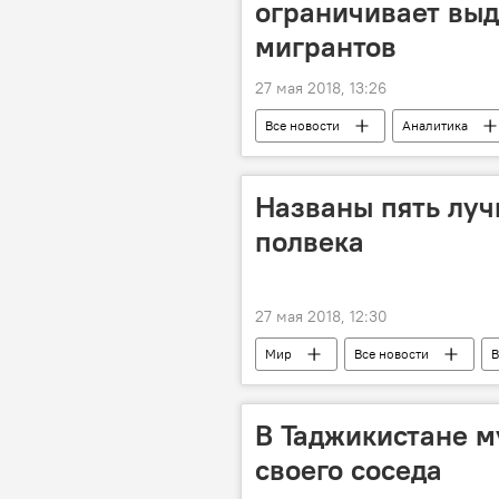
ограничивает выд
мигрантов
27 мая 2018, 13:26
Все новости
Аналитика
Россия
Миграция
Таджикистан
Названы пять луч
полвека
27 мая 2018, 12:30
Мир
Все новости
В
В Таджикистане м
своего соседа