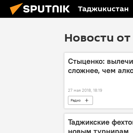
Таджикистан
Новости от 
Стыценко: вылечи
сложнее, чем алк
27 мая 2018, 18:19
Радио
Таджикские фехто
новым турнирам