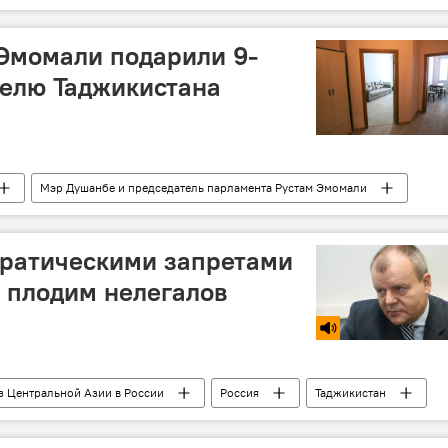
Эмомали подарили 9-
елю Таджикистана
Мэр Душанбе и председатель парламента Рустам Эмомали
Эмомали Рахмон
кратическими запретами
 плодим нелегалов
з Центральной Азии в России
Россия
Таджикистан