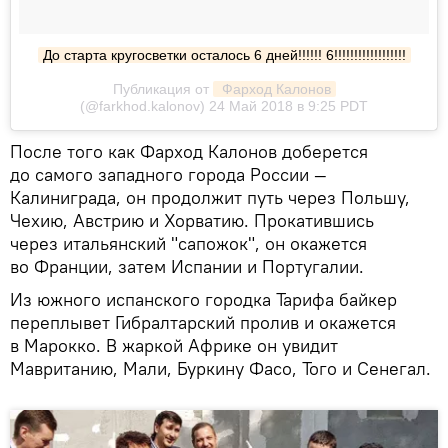
До старта кругосветки осталось 6 дней!!!!!! 6!!!!!!!!!!!!!!!!!!
Публикация от
 Фарход Калонов
(@farkhod.kalonov) 24 Май 2018 в 9:25 PDT
После того как Фарход Калонов доберется
до самого западного города России —
Калиниграда, он продолжит путь через Польшу,
Чехию, Австрию и Хорватию. Прокатившись
через итальянский "сапожок", он окажется
во Франции, затем Испании и Португалии.
Из южного испанского городка Тарифа байкер
переплывет Гибралтарский пролив и окажется
в Марокко. В жаркой Африке он увидит
Мавританию, Мали, Буркину Фасо, Того и Сенегал.