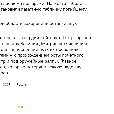
я лесными пожарами. На месте гибели
становили памятную табличку погибшему
ой области захоронили останки двух
летчика — гвардии лейтенант Петр Тарасов
и старшина Василий Дмитриенко числились
годня в последний путь их проводили
тями – с прохождением роты почетного
тр и под оружейные залпы. Главное,
ков, которые потеряли всякую надежду
оев.
СССР
Россия