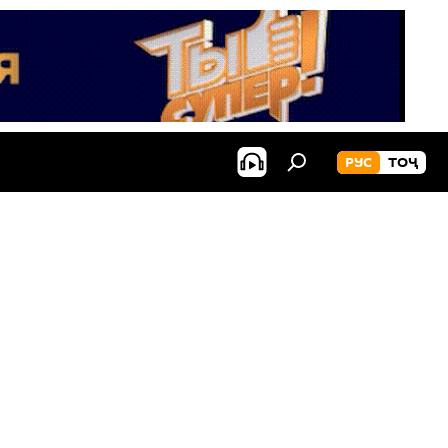
РУС
ТОҶ