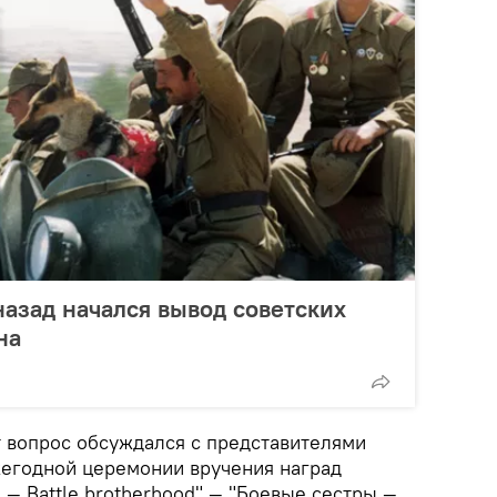
назад начался вывод советских
на
т вопрос обсуждался с представителями
жегодной церемонии вручения наград
 — Battle brotherhood" — "Боевые сестры —