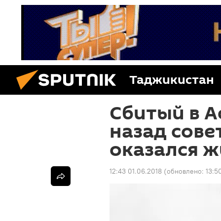
Таджикистан
Сбитый в А
назад сове
оказался ж
12:43 01.06.2018
(обновлено:
13:5