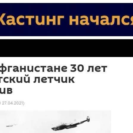
фганистане 30 лет
тский летчик
ив
0 27.04.2021
)