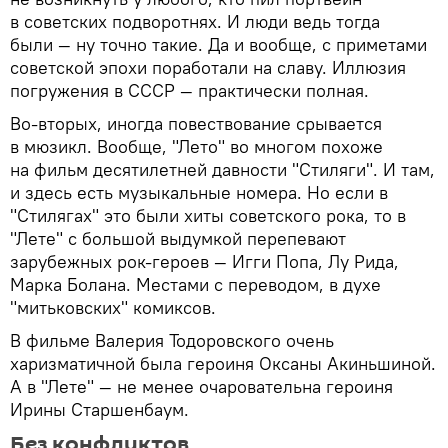
в советских подворотнях. И люди ведь тогда
были — ну точно такие. Да и вообще, с приметами
советской эпохи поработали на славу. Иллюзия
погружения в СССР — практически полная.
Во-вторых, иногда повествование срывается
в мюзикл. Вообще, "Лето" во многом похоже
на фильм десятилетней давности "Стиляги". И там,
и здесь есть музыкальные номера. Но если в
"Стилягах" это были хиты советского рока, то в
"Лете" с большой выдумкой перепевают
зарубежных рок-героев — Игги Попа, Лу Рида,
Марка Болана. Местами с переводом, в духе
"митьковских" комиксов.
В фильме Валерия Тодоровского очень
харизматичной была героиня Оксаны Акиньшиной.
А в "Лете" — не менее очаровательна героиня
Ирины Старшенбаум.
Без конфликтов