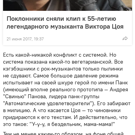
Поклонники сняли клип к 55-летию
легендарного музыканта Виктора Цоя
21 июня 2017, 19:37
Есть какой-никакой конфликт с системой. Но
система показана какой-то вегетарианской. Все
кэгэбэшники с рок-музыкантов только пылинки
не сдувают. Самое большое давление режима
испытывает на своей шкуре герой по имени Панк
(имеющий вполне реального прототипа — Андрея
"Свинью" Панова, лидера панк-группы
"Автоматические удовлетворители"). Его забирают
в милицию. А что касается Цоя — то чиновники
придираются к его текстам. И действительно, что
это такое: "У-у-у, я бездельник, мама-мама!"
Тем не менее каким-то образом, на фоне общей