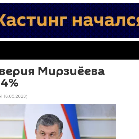
верия Мирзиёева
94%
51 16.05.2023
)