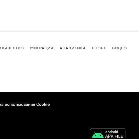
ОБЩЕСТВО
МИГРАЦИЯ
АНАЛИТИКА
СПОРТ
ВИДЕО
И
ка использования Cookie