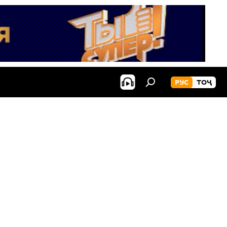
РУС
ТОҶ