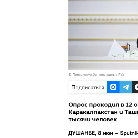
© Пресс-служба президента РУз
Подписаться
Опрос проходил в 12 о
Каракалпакстан и Ташк
тысячи человек
ДУШАНБЕ, 8 июн — Sputnik