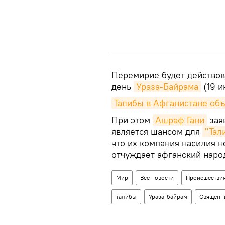
Перемирие будет действов
день
Ураза-Байрама
(19 и
Талибы в Афганистане объ
При этом
Ашраф Гани
зая
является шансом для
"Тал
что их компания насилия н
отчуждает афганский народ
Мир
Все новости
Происшествия
талибы
Ураза-байрам
Священны