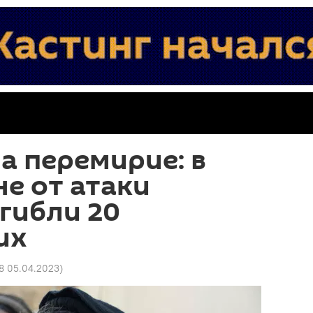
а перемирие: в
е от атаки
гибли 20
их
28 05.04.2023
)