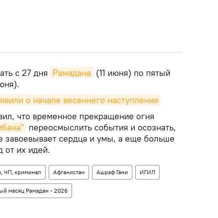
ать с 27 дня
Рамадана
(11 июня) по пятый
юня).
явили о начале весеннего наступления
вил, что временное прекращение огня
ибана"
переосмыслить события и осознать,
е завоевывает сердца и умы, а еще больше
 от их идей.
, ЧП, криминал
Афганистан
Ашраф Гани
ИГИЛ
й месяц Рамадан - 2026