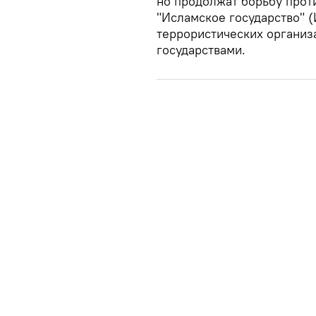
но продолжат борьбу прот
"Исламское государство" (
террористических органи
государствами.