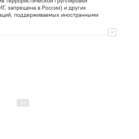
ив террористической группировки
ИГ, запрещена в России) и других
заций, поддерживаемых иностранными