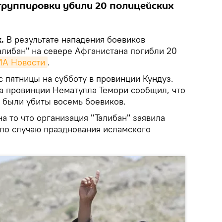
группировки убили 20 полицейских
k.
В результате нападения боевиков
алибан" на севере Афганистана погибли 20
ИА Новости
.
с пятницы на субботу в провинции Кундуз.
а провинции Нематулла Темори сообщил, что
е были убиты восемь боевиков.
а то что организация "Талибан" заявила
по случаю празднования исламского