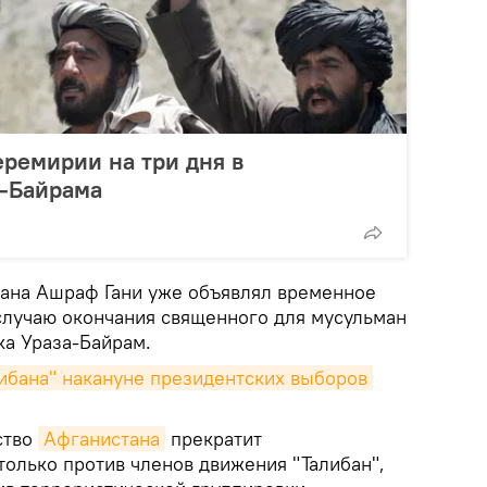
еремирии на три дня в
а-Байрама
ана Ашраф Гани уже объявлял временное
случаю окончания священного для мусульман
ка Ураза-Байрам.
ибана" накануне президентских выборов 
ство
Афганистана
прекратит
только против членов движения "Талибан",