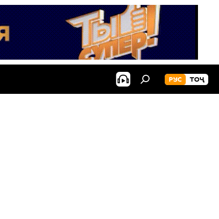
РУС
ТОҶ