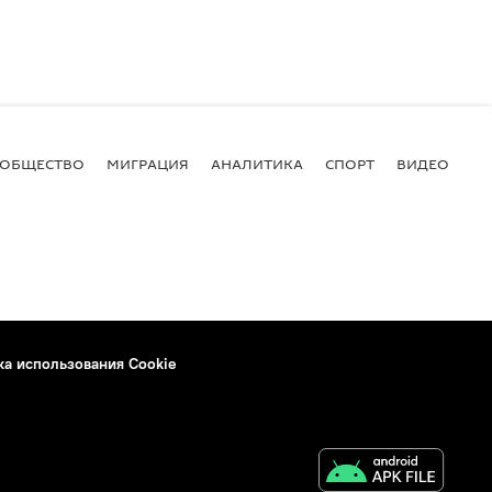
ОБЩЕСТВО
МИГРАЦИЯ
АНАЛИТИКА
СПОРТ
ВИДЕО
И
ка использования Cookie