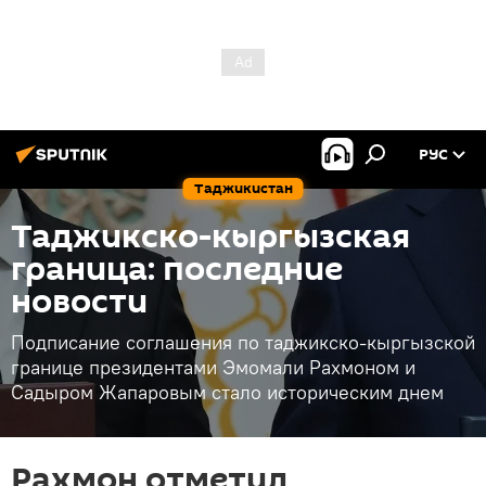
РУС
Таджикистан
Таджикско-кыргызская
граница: последние
новости
Подписание соглашения по таджикско-кыргызской
границе президентами Эмомали Рахмоном и
Садыром Жапаровым стало историческим днем
Рахмон отметил