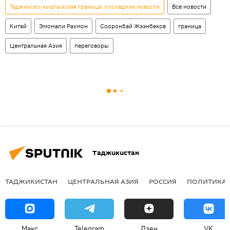
Таджикско-кыргызская граница: последние новости
Все новости
Китай
Эмомали Рахмон
Сооронбай Жээнбеков
граница
Центральная Азия
переговоры
Таджикистан
ТАДЖИКИСТАН
ЦЕНТРАЛЬНАЯ АЗИЯ
РОССИЯ
ПОЛИТИКА
Макс
Telegram
Дзен
VK