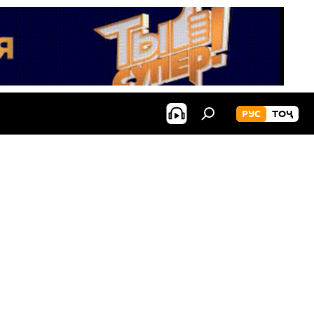
РУС
ТОҶ