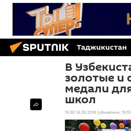
Таджикистан
В Узбекист
золотые и 
медали дл
школ
19:30 14.06.2018
(обновлено:
19:5