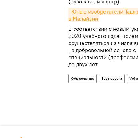
(бакалавр, магистр).
 Юные изобретатели Таджикистана завоевали 13 золотых медалей 
в Малайзии
В соответствии с новым ук
2020 учебного года, прие
осуществляться из числа 
на добровольной основе с
специальности (профессии
до двух лет.
Образование
Все новости
Узбе