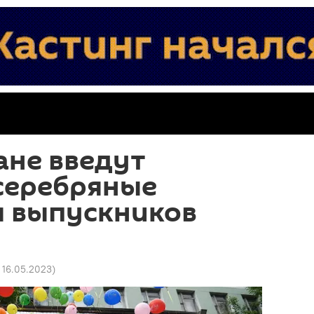
ане введут
серебряные
я выпускников
1 16.05.2023
)