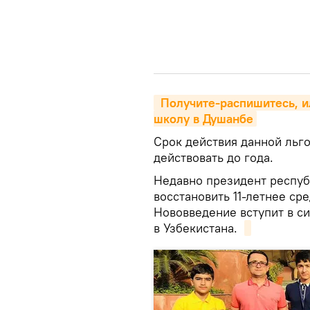
 Получите-распишитесь, или Как теперь выпускники заканчивают 
школу в Душанбе
Срок действия данной льг
действовать до года.
Недавно президент респу
восстановить 11-летнее ср
Нововведение вступит в си
в Узбекистана.