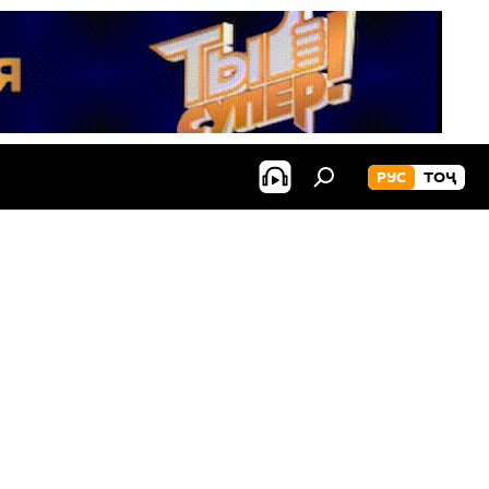
РУС
ТОҶ