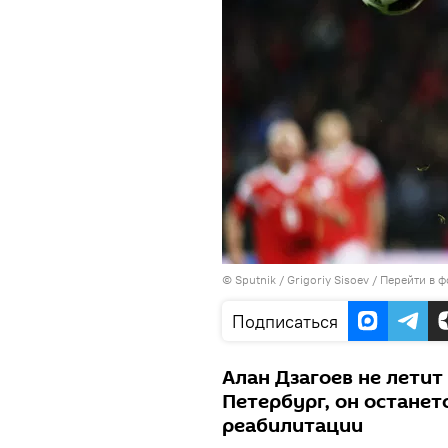
©
Sputnik
/ Grigoriy Sisoev
/
Перейти в ф
Подписаться
Алан Дзагоев не летит 
Петербург, он останет
реабилитации