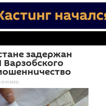
стане задержан
 Варзобского
 мошенничество
9 21.01.2022
)