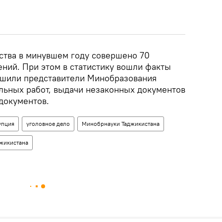
ства в минувшем году совершено 70
ний. При этом в статистику вошли факты
ршили представители Минобразования
ельных работ, выдачи незаконных документов
документов.
упция
уголовное дело
Минобрнауки Таджикистана
джикистана