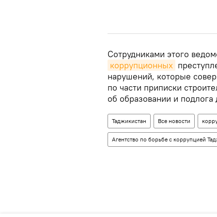
Сотрудниками этого ведом
коррупционных
преступле
нарушений, которые сове
по части приписки строит
об образовании и подлога 
Таджикистан
Все новости
корр
Агентство по борьбе с коррупцией Та