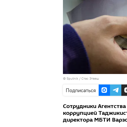
©
Sputnik
/ Стас Этвеш
Подписаться
Сотрудники Агентства
коррупцией Таджикист
директора МБТИ Варзо