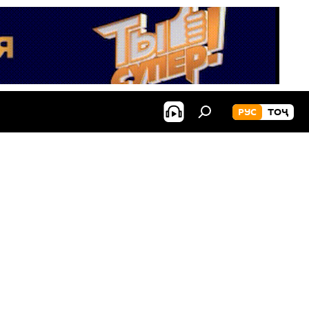
РУС
ТОҶ