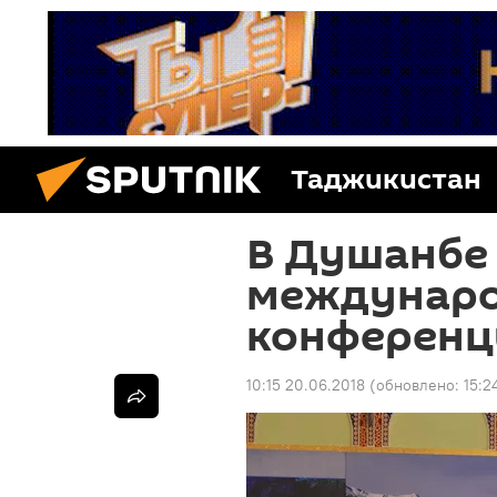
Таджикистан
В Душанбе
междунаро
конференц
10:15 20.06.2018
(обновлено:
15:2