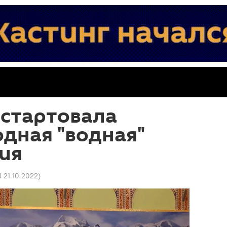
 стартовала
дная "водная"
ия
4 21.10.2022
)