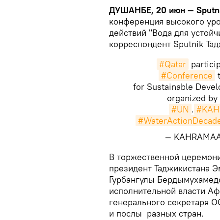
ДУШАНБЕ, 20 июн — Sputn
конференция высокого ур
действий "Вода для устойч
корреспондент Sputnik Тад
#Qatar
particip
#Conference
t
for Sustainable Deve
organized by
#UN
.
#KAH
#WaterActionDecad
— KAHRAMAA
В торжественной церемони
президент Таджикистана Э
Гурбангулы Бердымухамедо
исполнительной власти Аф
генерального секретаря 
и послы разных стран.