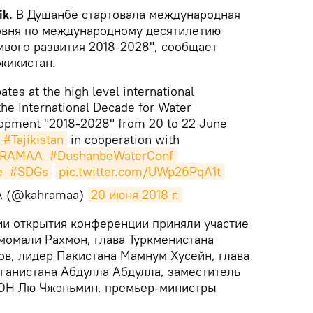
ik.
В Душанбе стартовала международная
овня по международному десятилетию
ивого развития 2018-2028", сообщает
жикистан.
ates at the high level international
he International Decade for Water
lopment "2018-2028" from 20 to 22 June
#Tajikistan
in cooperation with
RAMAA
#DushanbeWaterConf
e
#SDGs
pic.twitter.com/UWp26PqA1t
 (@kahramaa)
20 июня 2018 г.
и открытия конференции приняли участие
момали Рахмон, глава Туркменистана
в, лидер Пакистана Мамнум Хусейн, глава
ганистана Абдулла Абдулла, заместитель
ООН Лю Чжэньмин, премьер-министры