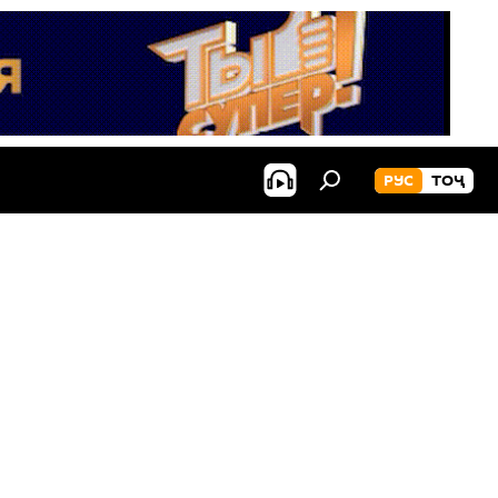
РУС
ТОҶ