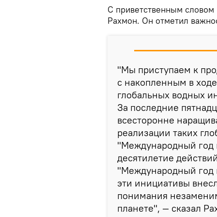
С приветственным словом 
Рахмон. Он отметил важно
"Мы приступаем к пр
с накопленным в ход
глобальных водных и
За последние пятнадц
всесторонне наращив
реализации таких гло
"Международный год 
десятилетие действий
"Международный год в
эти инициативы внесл
понимания незаменим
планете", — сказал Ра