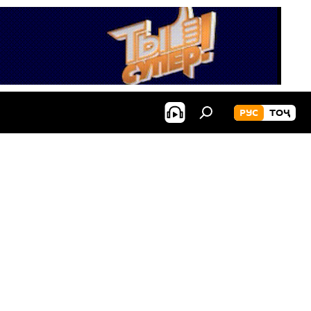
РУС
ТОҶ