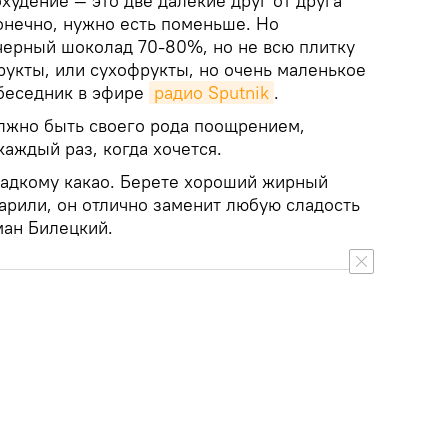
охудение — это две далекие друг от друга
онечно, нужно есть поменьше. Но
ерный шоколад 70-80%, но не всю плитку
рукты, или сухофрукты, но очень маленькое
обеседник в эфире
радио Sputnik
.
олжно быть своего рода поощрением,
каждый раз, когда хочется.
сладкому какао. Берете хороший жирный
варили, он отлично заменит любую сладость
ман Билецкий.