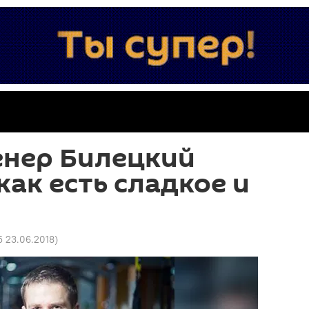
енер Билецкий
как есть сладкое и
5 23.06.2018
)