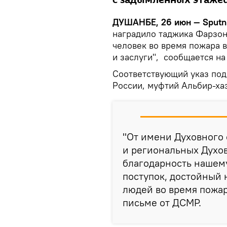
с задымленных этажей
ДУШАНБЕ, 26 июн — Sputni
наградило таджика Фарзон
человек во время пожара 
и заслуги", сообщается н
Соответствующий указ под
России, муфтий Альбир-хаз
"От имени Духовного
и региональных Духо
благодарность нашему
поступок, достойный 
людей во время пожар
письме от ДСМР.