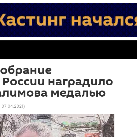
собрание
 России наградило
алимова медалью
4 07.04.2021
)