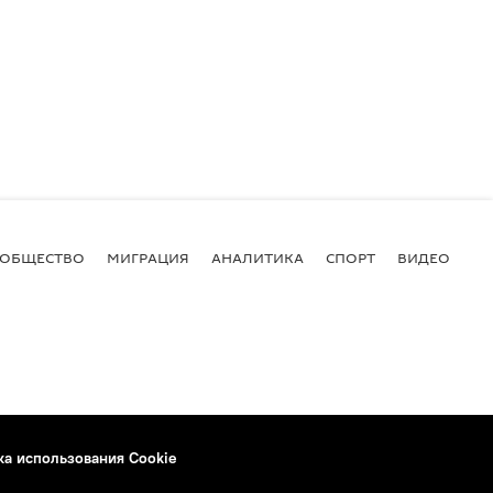
ОБЩЕСТВО
МИГРАЦИЯ
АНАЛИТИКА
СПОРТ
ВИДЕО
И
ка использования Cookie