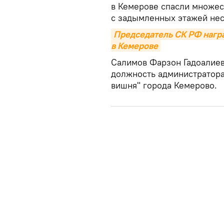
в Кемерове спасли множес
с задымленных этажей нес
Председатель СК РФ награ
в Кемерове
Салимов Фарзон Гадоалиев
должность администратора
вишня" города Кемерово.