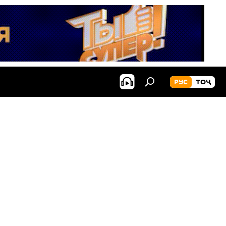
РУС
ТОҶ