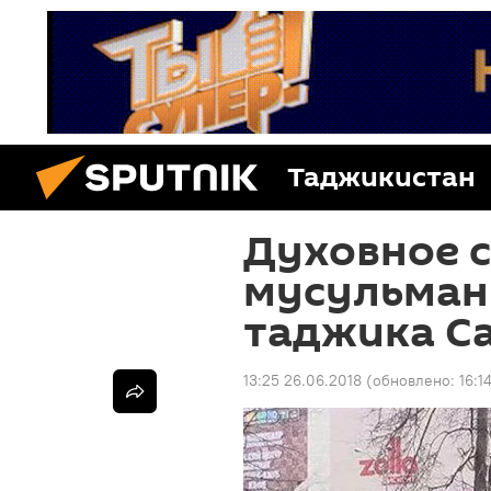
Таджикистан
Духовное 
мусульман
таджика С
13:25 26.06.2018
(обновлено:
16:1