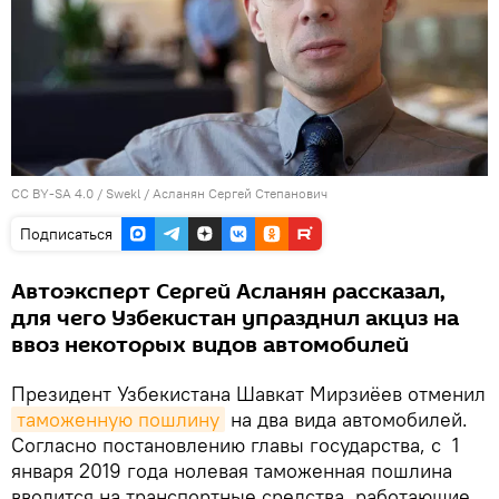
CC BY-SA 4.0
/ Swekl /
Асланян Сергей Степанович
Подписаться
Автоэксперт Сергей Асланян рассказал,
для чего Узбекистан упразднил акциз на
ввоз некоторых видов автомобилей
Президент Узбекистана Шавкат Мирзиёев отменил
таможенную пошлину
на два вида автомобилей.
Согласно постановлению главы государства, с 1
января 2019 года нолевая таможенная пошлина
вводится на транспортные средства, работающие