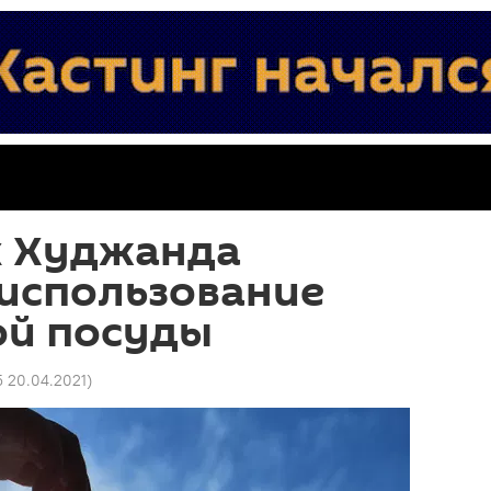
х Худжанда
 использование
ой посуды
5 20.04.2021
)