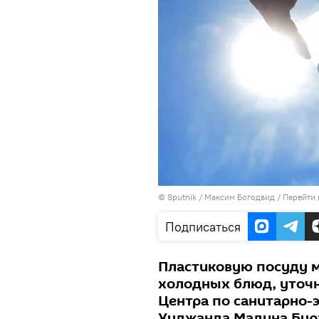
©
Sputnik
/ Максим Богодвид
/
Перейти 
Подписаться
Пластиковую посуду м
холодных блюд, уточн
Центра по санитарно
Худжанда Мадина Бур