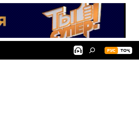
РУС
ТОҶ