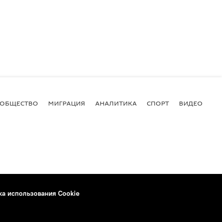
ОБЩЕСТВО
МИГРАЦИЯ
АНАЛИТИКА
СПОРТ
ВИДЕО
И
ка использования Cookie