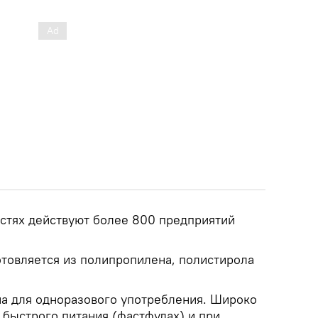
остях действуют более 800 предприятий
отовляется из полипропилена, полистирола
на для одноразового употребления. Широко
 быстрого питания (фастфудах) и при