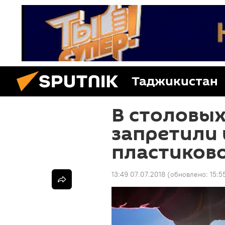
Таджикистан
В столовы
запретили
пластиков
13:49 07.07.2018
(обновлено:
15:5