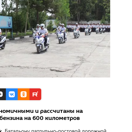
номичными и рассчитаны на
 бензина на 600 километров
k.
Батальону патрульно-постовой дорожной