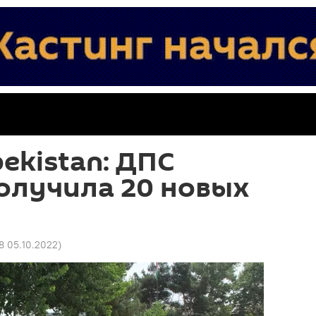
bekistan: ДПС
олучила 20 новых
8 05.10.2022
)