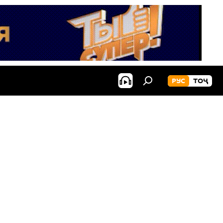
РУС
ТОҶ