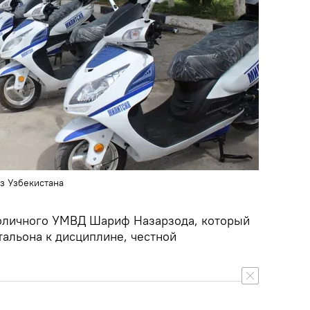
з Узбекистана
толичного УМВД Шариф Назарзода, который
тальона к дисциплине, честной