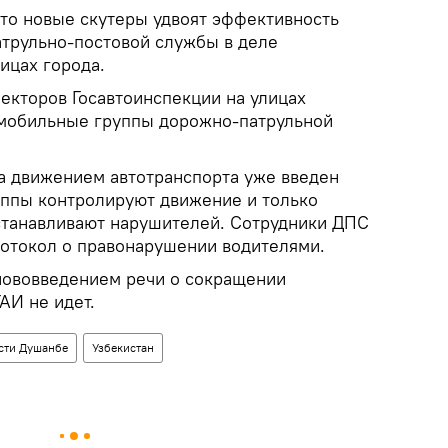
то новые скутеры удвоят эффективность
атрульно-постовой службы в деле
ицах города.
екторов Госавтоинспекции на улицах
 мобильные группы дорожно-патрульной
а движением автотранспорта уже введен
ппы контролируют движение и только
станавливают нарушителей. Сотрудники ДПС
ротокол о правонарушении водителями.
 нововведением речи о сокращении
АИ не идет.
сти Душанбе
Узбекистан