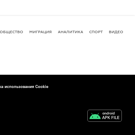
ОБЩЕСТВО
МИГРАЦИЯ
АНАЛИТИКА
СПОРТ
ВИДЕО
И
ка использования Cookie