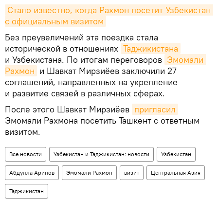
Стало известно, когда Рахмон посетит Узбекистан 
с официальным визитом
Без преувеличений эта поездка стала
исторической в отношениях
Таджикистана
и Узбекистана. По итогам переговоров
Эмомали 
Рахмон
и Шавкат Мирзиёев заключили 27
соглашений, направленных на укрепление
и развитие связей в различных сферах.
После этого Шавкат Мирзиёев
пригласил
Эмомали Рахмона посетить Ташкент с ответным
визитом.
Все новости
Узбекистан и Таджикистан: новости
Узбекистан
Абдулла Арипов
Эмомали Рахмон
визит
Центральная Азия
Таджикистан