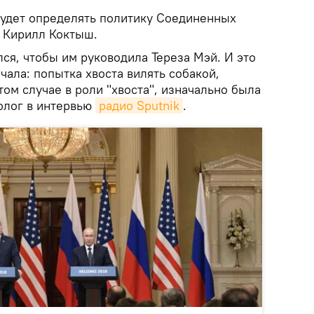
 будет определять политику Соединенных
г Кирилл Коктыш.
лся, чтобы им руководила Тереза Мэй. И это
чала: попытка хвоста вилять собакой,
том случае в роли "хвоста", изначально была
толог в интервью
радио Sputnik
.