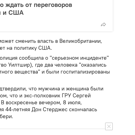
го ждать от переговоров
и и США
может сменить власть в Великобритании,
ет на политику США.
полиция сообщила о "серьезном инциденте"
во Уилтшир), где два человека "оказались
тного вещества" и были госпитализированы
дтвердили, что мужчина и женщина были
ом, что и экс-полковник ГРУ Сергей
 В воскресенье вечером, 8 июля,
ия 44-летняя Дон Стерджес скончалась
бери.