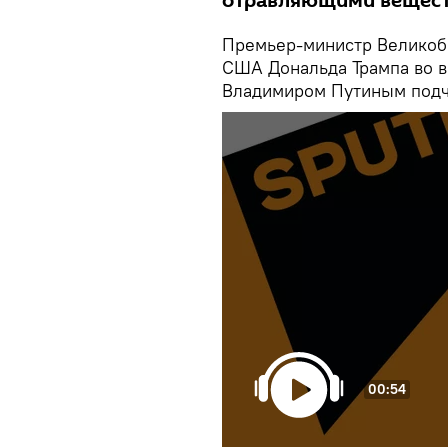
отравляющими вещест
Премьер-министр Великобр
США Дональда Трампа во в
Владимиром Путиным подч
00:54