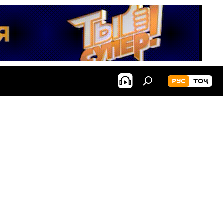
РУС
ТОҶ