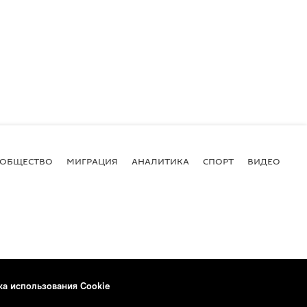
ОБЩЕСТВО
МИГРАЦИЯ
АНАЛИТИКА
СПОРТ
ВИДЕО
И
ка использования Cookie