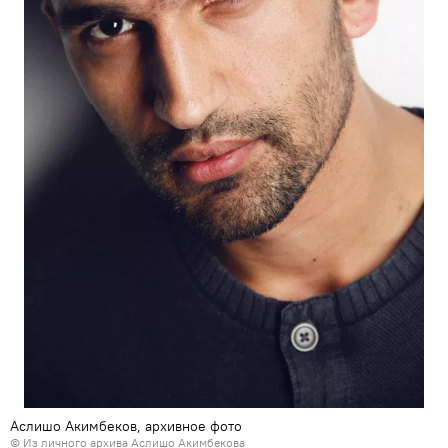
Аслишо Акимбеков, архивное фото
© Из личного архива Аслишо Акимбекова