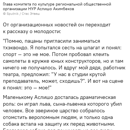
Глава комитета по культуре региональной общественной
организации НУР Аслишо Акимбеков
©
Sputnik
/ Стас Этвеш
От организационных новостей он переходит
к рассказу о молодости:
"Помню, пацаны пригласили заниматься
тхэквондо. Я попытался сесть на шпагат и понял:
спорт — это не мое. Потом пробовал клеить
самолеты в кружке юных конструкторов, но и там
ничего не получалось. И вдруг мой дядя, работник
театра, предложил: "У нас в студии крутой
преподаватель, может, сходишь?". И вот на сцене
я понял: это — мое!"
Маленькому Аслишо досталась драматическая
роль: он играл льва, сына-львенка которого убил
человек. Все звериное царство собралось
отомстить вероломным людям, и только одна
собака встала на защиту их перед животными.