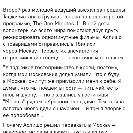
Второй раз молодой ведущий выехал за пределы
Таджикистана в Грузию — снова по волонтерской
программе, The One Minutes Jr. В ней дети-
волонтеры со всего мира помогают друг другу
режиссировать одноминутные фильмы. Аслишо
с товарищами отправились в Тбилиси
через Москву. Первые их впечатления
от российской столицы — с восточным оттенком:
"У таджиков гостеприимство в крови, поэтому,
когда мои московские дядья узнали, что я буду
в Москве, они тут же пригласили меня к себе. Я
думал, что мы поедем в гости — пить чай, есть
плов и шурпу, — но оказались у гостиницы
"Москва" рядом с Красной площадью. Там стояла
палатка моего дяди с шаурмой — и там я впервые
ее попробовал".
Почему Аслишо решил переехать в Москву —
наверное, не ради шаурмы, пусть и из рук