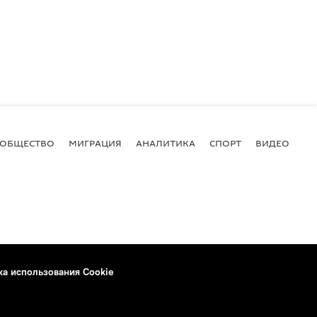
ОБЩЕСТВО
МИГРАЦИЯ
АНАЛИТИКА
СПОРТ
ВИДЕО
И
ка использования Cookie