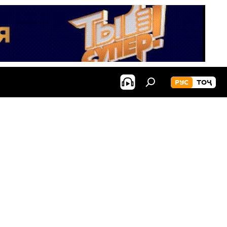
РУС
ТОҶ