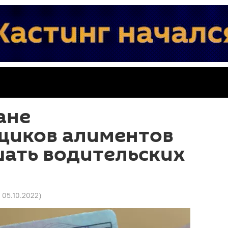
ане
щиков алиментов
шать водительских
3 05.10.2022
)