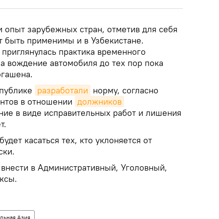
и опыт зарубежных стран, отметив для себя
т быть применимы и в Узбекистане.
приглянулась практика временного
а вождение автомобиля до тех пор пока
огашена.
спублике
разработали
норму, согласно
ентов в отношении
должников
ние в виде исправительных работ и лишения
т.
удет касаться тех, кто уклоняется от
ски.
внести в Административный, Уголовный,
ксы.
льная Азия