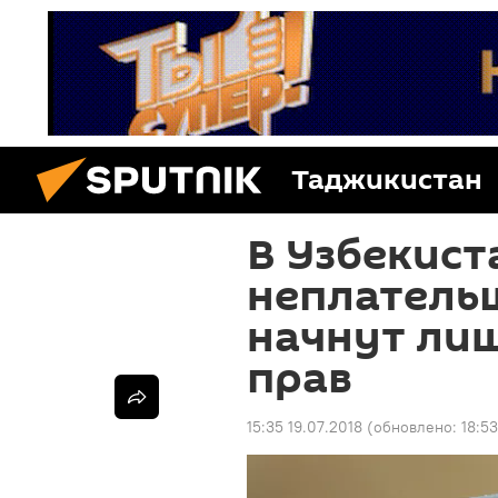
Таджикистан
В Узбекист
неплатель
начнут ли
прав
15:35 19.07.2018
(обновлено:
18:5