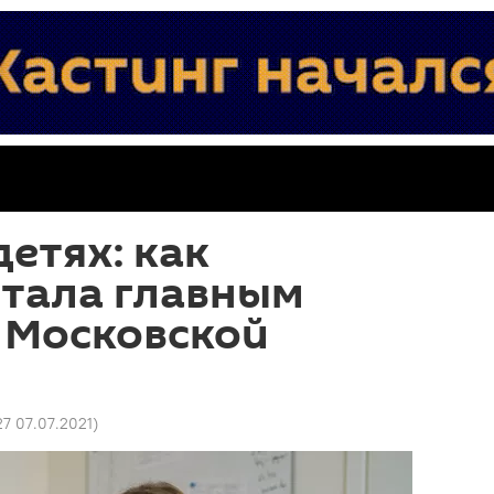
детях: как
стала главным
 Московской
27 07.07.2021
)