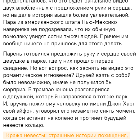
Предполагалось, что это будет банальное видео
двух влюбленных с предложением руки и сердца,
но на деле история вышла более увлекательной.
Пара из американского штата Нью-Мексико
наверняка не подозревала, что их обычную
помолвку увидят сотни тысяч людей. Причем им
вообще ничего не пришлось для этого делать.
Парень готовился предложить руку и сердце своей
девушке в парке, где у них прошло первое
свидание. Но вот вопрос, как заснять на видео это
романтическое мгновение? Друзей взять с собой
было невозможно, иначе не получился бы
сюрприз. В трамвае юноша разговорился
с дедушкой, который направлялся в тот же парк.
И, вручив пожилому человеку по имени Джон Харт
свой айфон, уговорил его незаметно снять момент,
когда он встанет на колено и протянет будущей
невесте кольцо.
 Кража невесты: страшные истории похищения, 