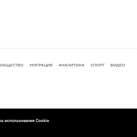
ОБЩЕСТВО
МИГРАЦИЯ
АНАЛИТИКА
СПОРТ
ВИДЕО
И
ка использования Cookie