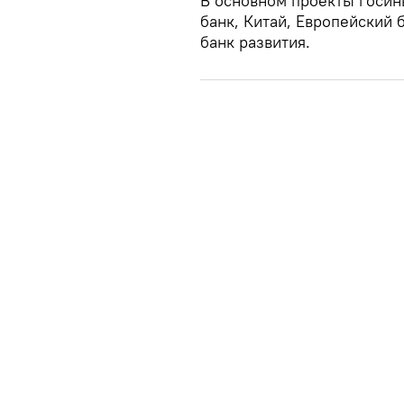
В основном проекты госин
банк, Китай, Европейский 
банк развития.