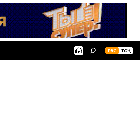
РУС
ТОҶ