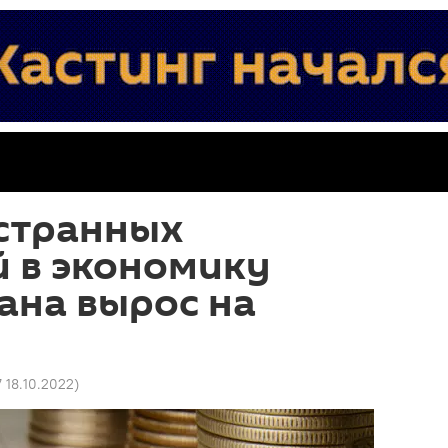
странных
 в экономику
ана вырос на
7 18.10.2022
)