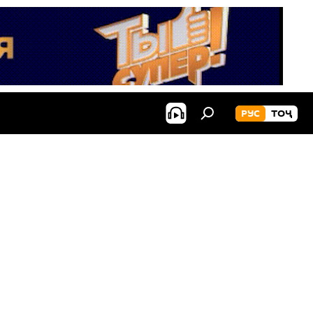
РУС
ТОҶ