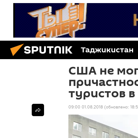
Таджикистан
США не мо
причастнос
туристов в
09:00 01.08.2018
(обновлено:
18: