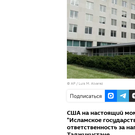
© AP / Luis M. Alvarez
Подписаться
США на настоящий мом
"Исламское государств
ответственность за на
Таджикистане