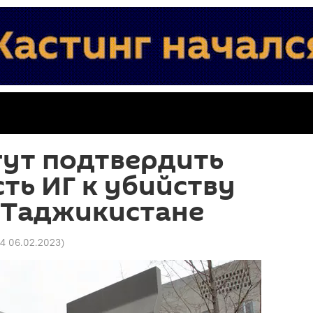
гут подтвердить
ть ИГ к убийству
 Таджикистане
54 06.02.2023
)