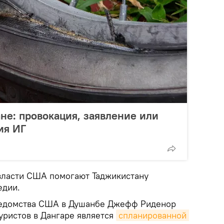
ане: провокация, заявление или
ия ИГ
 власти США помогают Таджикистану
едии.
ведомства США в Душанбе Джефф Риденор
туристов в Дангаре является
спланированной 