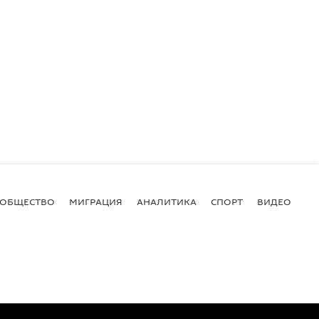
ОБЩЕСТВО
МИГРАЦИЯ
АНАЛИТИКА
СПОРТ
ВИДЕО
И