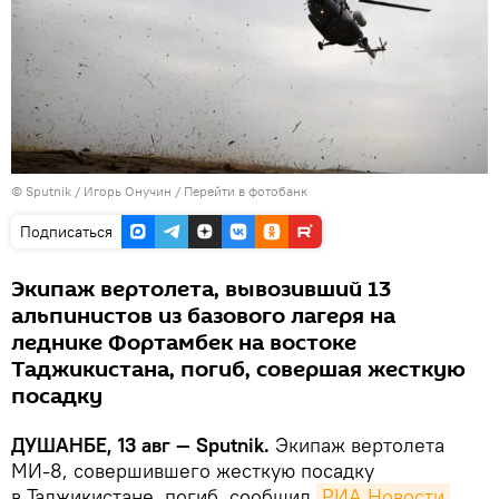
©
Sputnik
/ Игорь Онучин
/
Перейти в фотобанк
Подписаться
Экипаж вертолета, вывозивший 13
альпинистов из базового лагеря на
леднике Фортамбек на востоке
Таджикистана, погиб, совершая жесткую
посадку
ДУШАНБЕ, 13 авг — Sputnik.
Экипаж вертолета
МИ-8, совершившего жесткую посадку
в Таджикистане, погиб, сообщил
РИА Новости