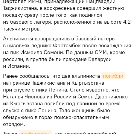
Вертолет МИ-8, принадлежащий Нацгвардии
Таджикистана, в воскресенье совершил жесткую
посадку сразу после того, как поднялся
из базового лагеря, расположенного на высоте 4,2
тысячи метров.
Альпинисты возвращались в базовый лагерь
в низовьях ледника Фортамбек после восхождения
на пик Исмоила Сомони. По данным СМИ, кроме
россиян, в группе были граждане Беларуси
и Испании.
Ранее сообщалось, что два альпиниста
погибли
на границе Таджикистана и Кыргызстана
при спуске с пика Ленина. Стало известно, что
Наталья Чионова из России и Семен Дворниченко
из Кыргызстана погибли под лавиной во время
спуска с пика Ленина. Тело женщины было
обнаружено в горах поиско-спасательным
отрядом.
Также
сообщалось
, что молодой российский