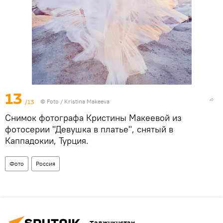
13
/13
© Foto /
Kristina Makeeva
Снимок фотографа Кристины Макеевой из
фотосерии "Девушка в платье", снятый в
Каппадокии, Турция.
Фото
Россия
Таджикистан