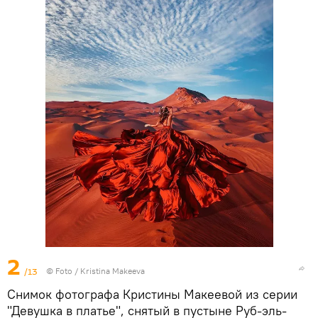
2
/13
© Foto /
Kristina Makeeva
Снимок фотографа Кристины Макеевой из серии
"Девушка в платье", снятый в пустыне Руб-эль-