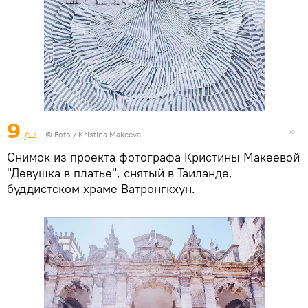
9
/13
© Foto /
Kristina Makeeva
Снимок из проекта фотографа Кристины Макеевой
"Девушка в платье", снятый в Таиланде,
буддистском храме Ватронгкхун.