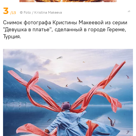
3
/13
© Foto /
Kristina Makeeva
Снимок фотографа Кристины Макеевой из серии
"Девушка в платье", сделанный в городе Гереме,
Турция.