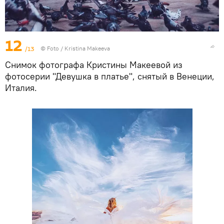
12
/13
© Foto /
Kristina Makeeva
Снимок фотографа Кристины Макеевой из
фотосерии "Девушка в платье", снятый в Венеции,
Италия.