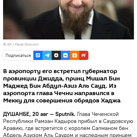
© AP / Pavel Golovkin
Подписаться
В аэропорту его встретил губернатор
провинции Джидда, принц Мишал Бин
Маджед Бин Абдул-Азиз Аль Сауд. Из
аэропорта глава Чечни направился в
Мекку для совершения обрядов Хаджа
ДУШАНБЕ, 20 авг — Sputnik.
Глава Чеченской
Республики Рамзан Кадыров прибыл в Саудовскую
Аравию, где встретится с королем Салманом бен
Абдель Азизом Аль Саудом и наследным принцем