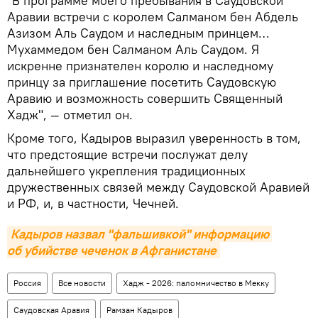
"В программе моего пребывания в Саудовской
Аравии встречи с королем Салманом бен Абдель
Азизом Аль Саудом и наследным принцем…
Мухаммедом бен Салманом Аль Саудом. Я
искренне признателен королю и наследному
принцу за приглашение посетить Саудовскую
Аравию и возможность совершить Священный
Хадж", — отметил он.
Кроме того, Кадыров выразил уверенность в том,
что предстоящие встречи послужат делу
дальнейшего укрепления традиционных
дружественных связей между Саудовской Аравией
и РФ, и, в частности, Чечней.
Кадыров назвал "фальшивкой" информацию 
об убийстве чеченок в Афганистане
Россия
Все новости
Хадж - 2026: паломничество в Мекку
Саудовская Аравия
Рамзан Кадыров