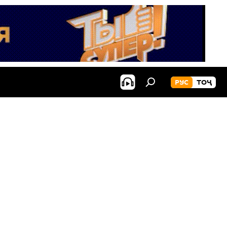
РУС
ТОҶ