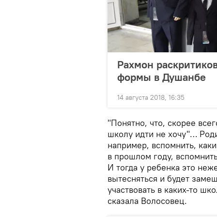
Рахмон раскритиков
формы в Душанбе
14 августа 2018, 16:35
"Понятно, что, скорее всег
школу идти не хочу"… Роди
например, вспомнить, как
в прошлом году, вспомни
И тогда у ребенка это неж
вытесняться и будет заме
участвовать в каких-то шк
сказала Волосовец.