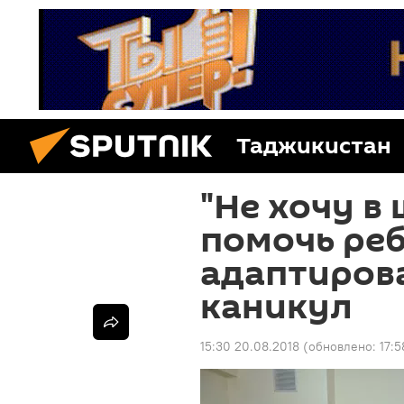
Таджикистан
"Не хочу в 
помочь ре
адаптирова
каникул
15:30 20.08.2018
(обновлено:
17:5