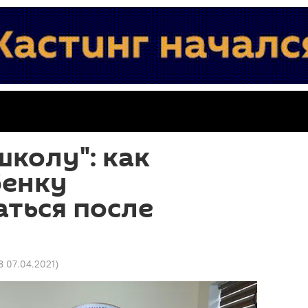
школу": как
бенку
ться после
8 07.04.2021
)