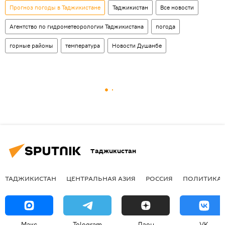
Прогноз погоды в Таджикистане
Таджикистан
Все новости
Агентство по гидрометеорологии Таджикистана
погода
горные районы
температура
Новости Душанбе
Таджикистан
ТАДЖИКИСТАН
ЦЕНТРАЛЬНАЯ АЗИЯ
РОССИЯ
ПОЛИТИКА
Макс
Telegram
Дзен
VK