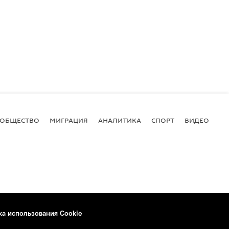
ОБЩЕСТВО
МИГРАЦИЯ
АНАЛИТИКА
СПОРТ
ВИДЕО
И
ка использования Cookie