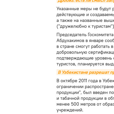
Дробиз: есть ли смысл зап
Указанные меры не будут 
действующие и создаваемы
а также на названные выше
("дружелюбно к туристам")
Председатель Госкомитета
Абдухакимов в январе соо
в стране смогут работать в
добровольную сертификацию
подтверждающие уровень 
туристов, планируется выд
В Узбекистане разрешат п
В октябре 2011 года в Узбе
ограничении распростране
продукции", был введен п
и табачной продукции в об
менее 500 метров от обра
учреждений.