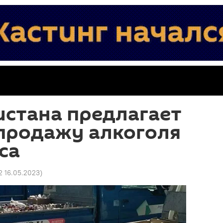
истана предлагает
 продажу алкоголя
са
2 16.05.2023
)