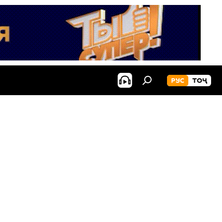
РУС
ТОҶ