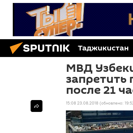
Таджикистан
МВД Узбек
запретить
после 21 ча
15:08 23.08.2018
(обновлено:
19:5