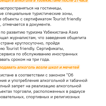
рещать алкоголь в Узбекистане после 21 часа
распространяться на гостиницы,
е специальные туристические зоны,
 объекты с сертификатом Tourist friendly
, отмечается в документе.
 по развитию туризма Узбекистана Азиз
бщал журналистам, что заведения общепита
 стране круглосуточно, пройдя
 Tourist friendly. Сертификаты,
сервиса по обслуживанию иностранных
авать сроком на три года.
родавать алкоголь возле школ и мечетей
кистане в соответствии с законом "Об
ния и употребления алкогольной и табачной
олный запрет на реализацию алкогольной
ъектах торговли, расположенных в радиусе
зовательных, спортивных и религиозных