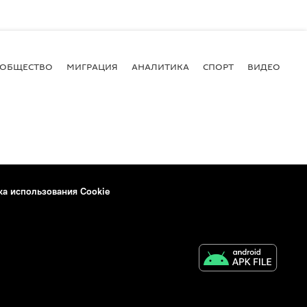
ОБЩЕСТВО
МИГРАЦИЯ
АНАЛИТИКА
СПОРТ
ВИДЕО
И
ка использования Cookie