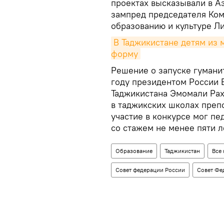
проектах высказывали в А
зампред председателя Ком
образованию и культуре Ли
В Таджикистане детям из
форму
Решение о запуске гумани
году президентом России
Таджикистана Эмомали Ра
в таджикских школах пре
участие в конкурсе мог пе
со стажем не менее пяти л
Образование
Таджикистан
Все
Совет федерации России
Совет Фе