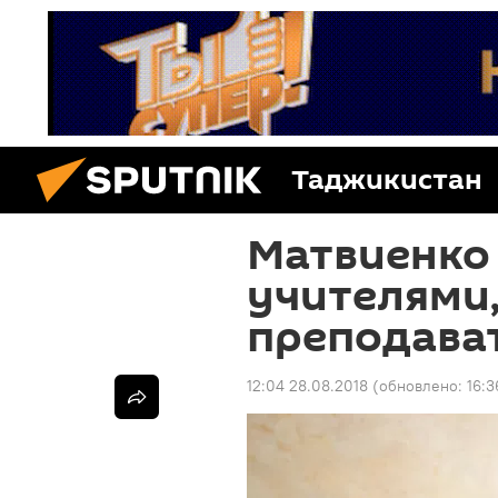
Таджикистан
Матвиенко 
учителями,
преподава
12:04 28.08.2018
(обновлено:
16:3