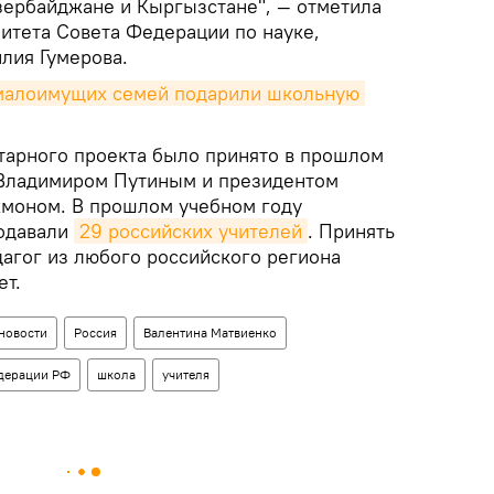
зербайджане и Кыргызстане", — отметила
итета Совета Федерации по науке,
лия Гумерова.
 малоимущих семей подарили школьную 
тарного проекта было принято в прошлом
 Владимиром Путиным и президентом
хмоном. В прошлом учебном году
подавали
29 российских учителей
. Принять
дагог из любого российского региона
ет.
 новости
Россия
Валентина Матвиенко
дерации РФ
школа
учителя