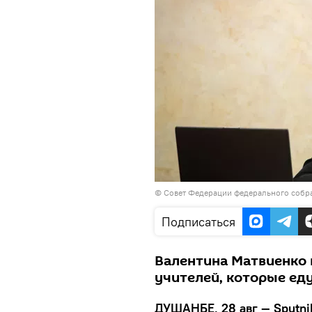
©
Совет Федерации федерального собр
Подписаться
Валентина Матвиенко 
учителей, которые ед
ДУШАНБЕ, 28 авг — Sputni