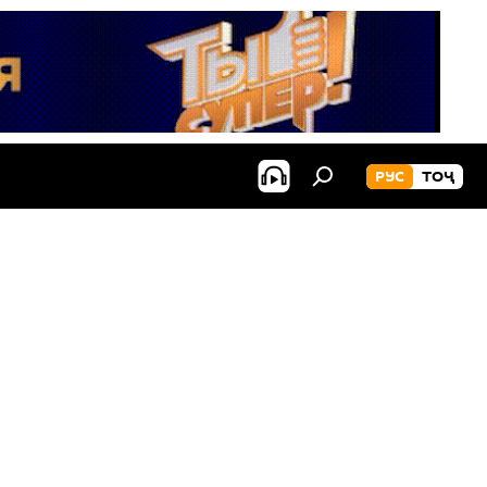
РУС
ТОҶ