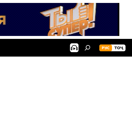
РУС
ТОҶ