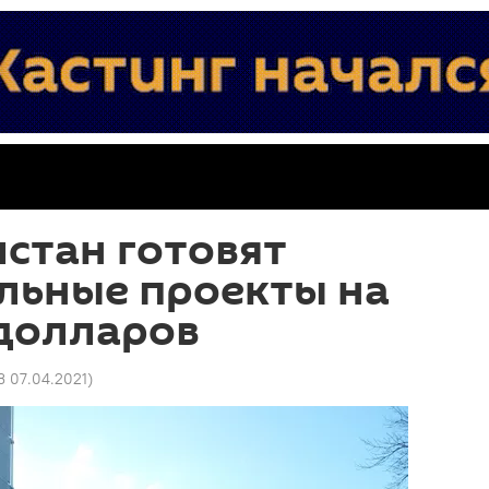
истан готовят
льные проекты на
долларов
3 07.04.2021
)