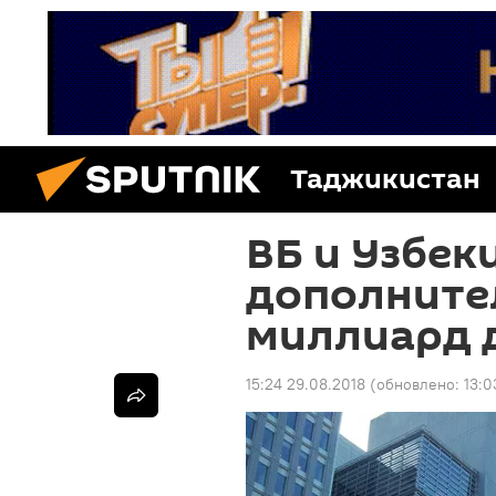
Таджикистан
ВБ и Узбек
дополните
миллиард 
15:24 29.08.2018
(обновлено:
13:0