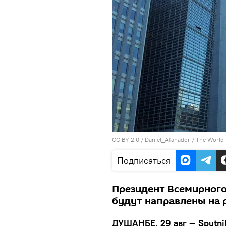
CC BY 2.0
/
Daniel_Afanador
/
The World
Подписаться
Президент Всемирного
будут направлены на 
ДУШАНБЕ, 29 авг — Sputni