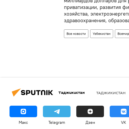
миллиардов долларов для 
приватизации, развития ф
хозяйства, электроэнерге
здравоохранения, образов
Все новости
Узбекистан
Всемир
Таджикистан
ТАДЖИКИСТАН
Макс
Telegram
Дзен
VK