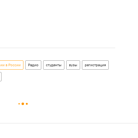
ии в России
Радио
студенты
вузы
регистрация