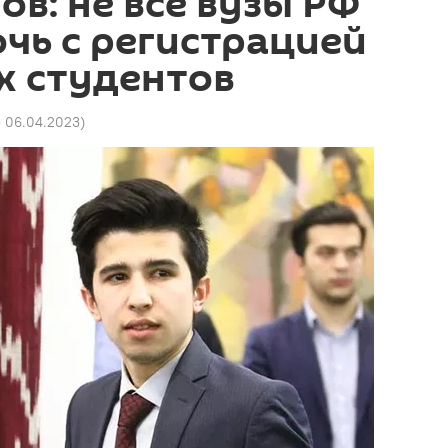
в: не все вузы РФ
чь с регистрацией
х студентов
5 06.04.2023
)