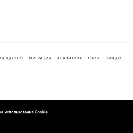
ОБЩЕСТВО
МИГРАЦИЯ
АНАЛИТИКА
СПОРТ
ВИДЕО
И
ка использования Cookie