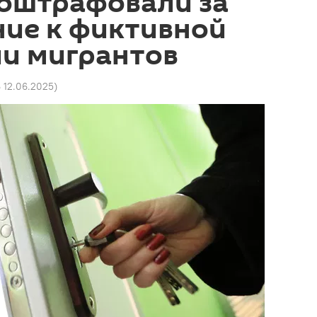
 оштрафовали за
ние к фиктивной
ии мигрантов
6 12.06.2025
)