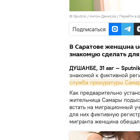
©
Sputnik
/ Антон Денисов
/
Перейти в 
Подписаться
В Саратове женщина и
знакомую сделать для
ДУШАНБЕ, 31 авг — Sputnik
знакомой к фиктивной рег
служба прокуратуры Самар
Как предварительно устан
жительница Самары подыс
встать на миграционный уч
для них фиктивную регист
мигранта женщина обещал