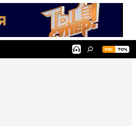
РУС
ТОҶ