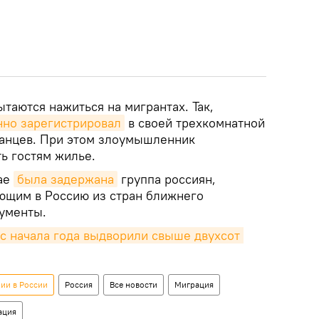
ытаются нажиться на мигрантах. Так,
нно зарегистрировал
в своей трехкомнатной
ранцев. При этом злоумышленник
ь гостям жилье.
рае
была задержана
группа россиян,
ющим в Россию из стран ближнего
ументы.
с начала года выдворили свыше двухсот 
ии в России
Россия
Все новости
Миграция
ация