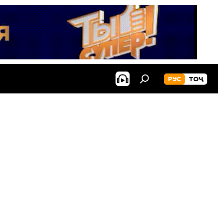
РУС
ТОҶ