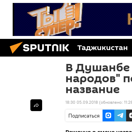
Таджикистан
В Душанбе
народов" п
название
18:30 05.09.2018
(обновлено:
11:2
Подписаться