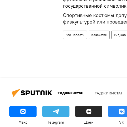
государственной символики
Спортивные костюмы допус
физкультурой или проведе
Все новости
Казахстан
хиджаб
Таджикистан
ТАДЖИКИСТАН
Макс
Telegram
Дзен
VK