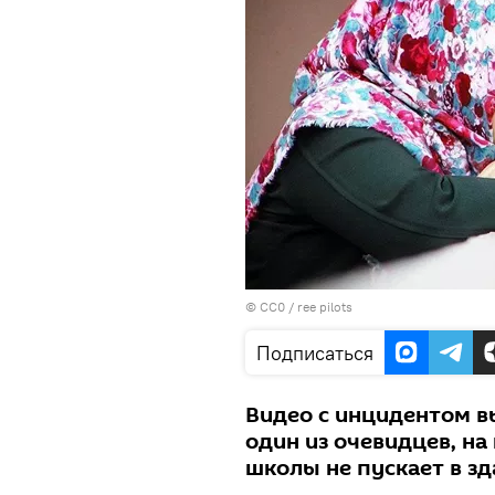
© CC0 / ree pilots
Подписаться
Видео с инцидентом в
один из очевидцев, на
школы не пускает в з