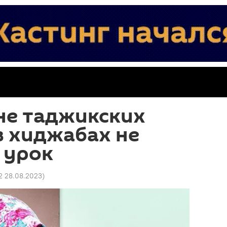
не таджикских
в хиджабах не
 урок
2 28.08.2023
)