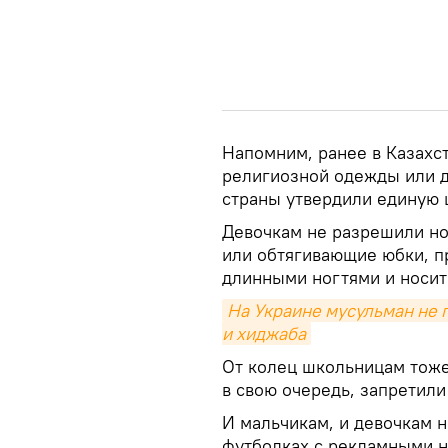
Напомним, ранее в Казахс
религиозной одежды или д
страны утвердили единую 
Девочкам не разрешили н
или обтягивающие юбки, п
длинными ногтями и носит
На Украине мусульман не п
и хиджаба
От колец школьницам тоже
в свою очередь, запретил
И мальчикам, и девочкам н
футболках с рекламными 