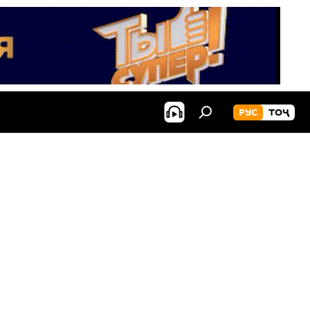
РУС
ТОҶ