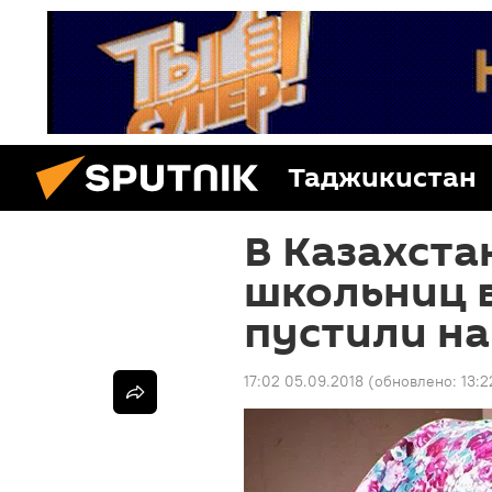
Таджикистан
В Казахста
школьниц 
пустили на
17:02 05.09.2018
(обновлено:
13:2