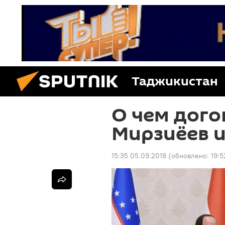
Таджикистан
О чем дого
Мирзиёев и
15:35 05.09.2018
(обновлено:
19:5