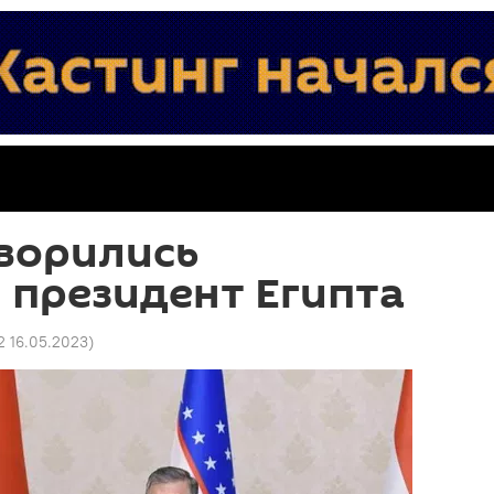
ворились
 президент Египта
2 16.05.2023
)