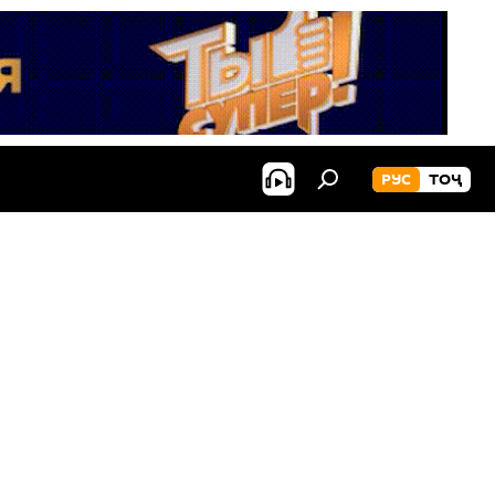
РУС
ТОҶ