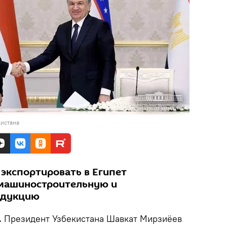
кистана
 экспортировать в Египет
 машиностроительную и
одукцию
.
Президент Узбекистана Шавкат Мирзиёев