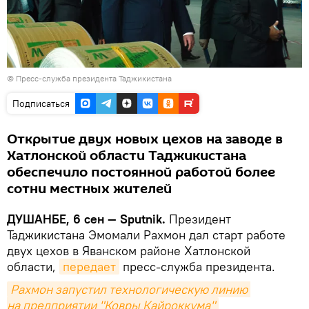
©
Пресс-служба президента Таджикистана
Подписаться
Открытие двух новых цехов на заводе в
Хатлонской области Таджикистана
обеспечило постоянной работой более
сотни местных жителей
ДУШАНБЕ, 6 сен — Sputnik.
Президент
Таджикистана Эмомали Рахмон дал старт работе
двух цехов в Яванском районе Хатлонской
области,
передает
пресс-служба президента.
Рахмон запустил технологическую линию 
на предприятии "Ковры Кайроккума"