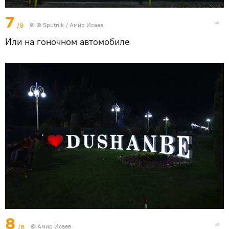
7
/8
© © Sputnik / Амир Исаев
Или на гоночном автомобиле
8
/8
© Амир Исаев