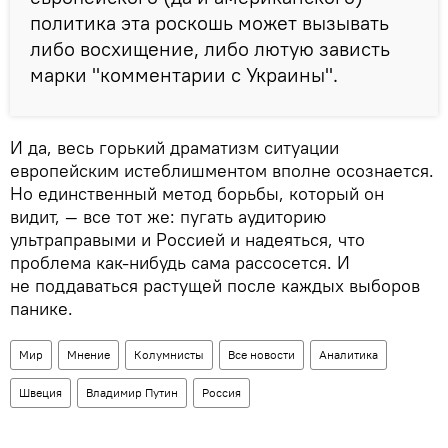
политика эта роскошь может вызывать
либо восхищение, либо лютую зависть
марки "комментарии с Украины".
И да, весь горький драматизм ситуации
европейским истеблишментом вполне осознается.
Но единственный метод борьбы, который он
видит, — все тот же: пугать аудиторию
ультраправыми и Россией и надеяться, что
проблема как-нибудь сама рассосется. И
не поддаваться растущей после каждых выборов
панике.
Мир
Мнение
Колумнисты
Все новости
Аналитика
Швеция
Владимир Путин
Россия