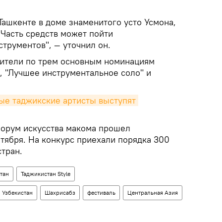
Ташкенте в доме знаменитого усто Усмона,
. Часть средств может пойти
трументов", — уточнил он.
дители по трем основным номинациям
, "Лучшее инструментальное соло" и
ые таджикские артисты выступят 
рум искусства макома прошел
нтября. На конкурс приехали порядка 300
стран.
тан
Таджикистан Style
Узбекистан
Шахрисабз
фестиваль
Центральная Азия