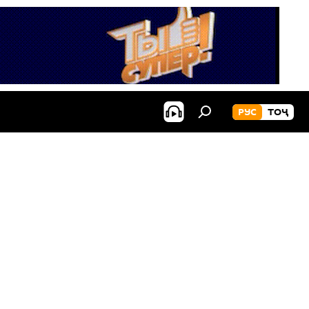
РУС
ТОҶ