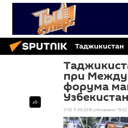
Таджикистан
Таджикиста
при Между
форума ма
Узбекиста
11:50 11.09.2018
(обновлено:
19:52