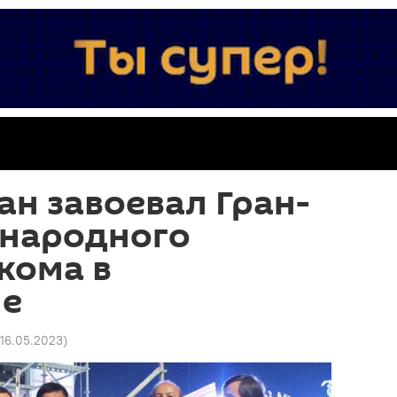
н завоевал Гран-
народного
кома в
не
 16.05.2023
)