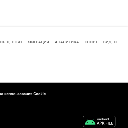
ОБЩЕСТВО
МИГРАЦИЯ
АНАЛИТИКА
СПОРТ
ВИДЕО
И
ка использования Cookie