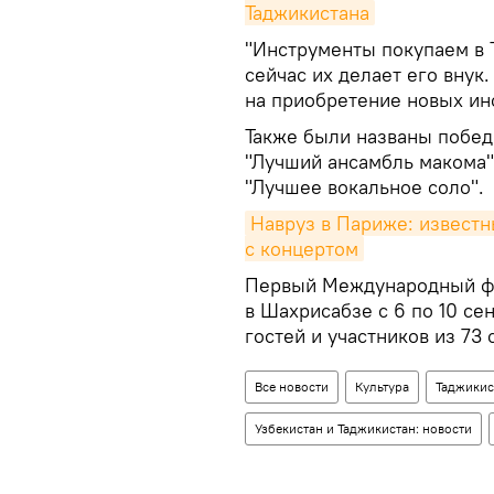
Таджикистана
"Инструменты покупаем в 
сейчас их делает его внук
на приобретение новых инс
Также были названы побе
"Лучший ансамбль макома"
"Лучшее вокальное соло".
Навруз в Париже: известн
с концертом
Первый Международный фо
в Шахрисабзе с 6 по 10 се
гостей и участников из 73 
Все новости
Культура
Таджикис
Узбекистан и Таджикистан: новости