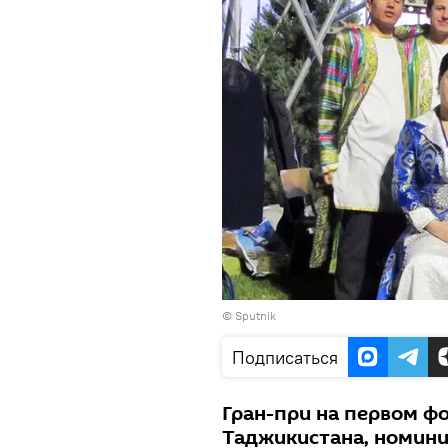
©
Sputnik
Подписаться
Гран-при на первом ф
Таджикистана, номини