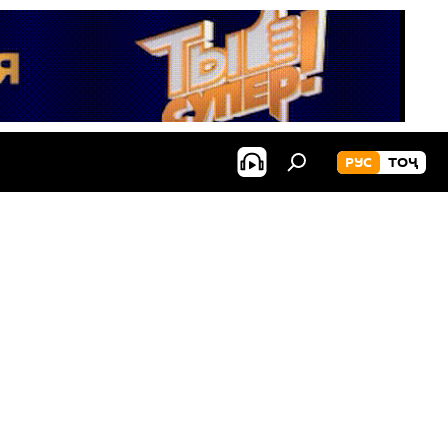
РУС
ТОҶ