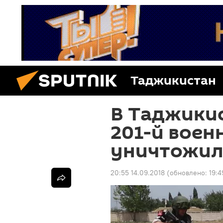
Таджикистан
В Таджики
201-й воен
уничтожил
20:55 14.09.2018
(обновлено:
19:4