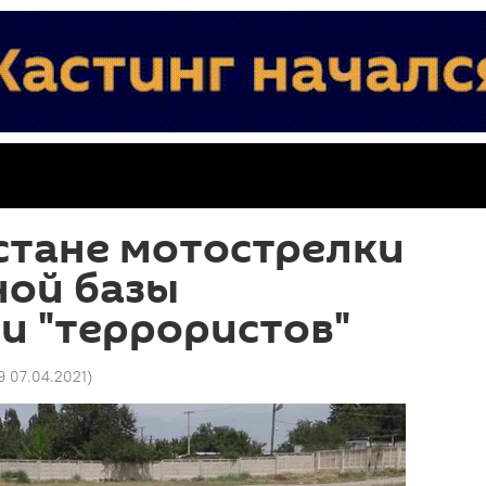
стане мотострелки
ной базы
и "террористов"
9 07.04.2021
)