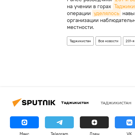
на учении в горах
Таджики
операции
уделялось
навык
организации наблюдательн
местности.
Таджикистан
Все новости
201-я
Таджикистан
ТАДЖИКИСТАН
Макс
Telegram
Дзен
VK