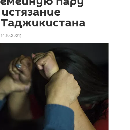
семейную пару
 истязание
з Таджикистана
 14.10.2021
)