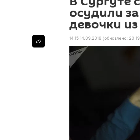
В Сургуте 
осудили за
девочки и
14:15 14.09.2018
(обновлено:
20:19