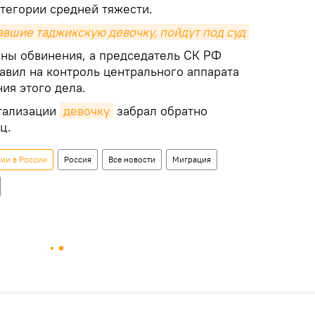
атегории средней тяжести.
авшие таджикскую девочку, пойдут под суд
ны обвинения, а председатель СК РФ
авил на контроль центрального аппарата
ия этого дела.
итализации
девочку
забрал обратно
ц.
ии в России
Россия
Все новости
Миграция