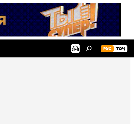
РУС
ТОҶ