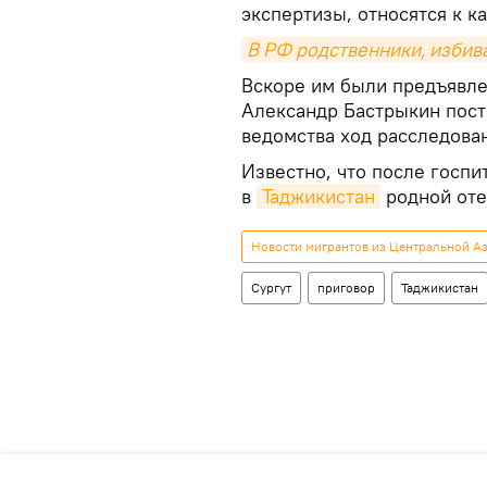
экспертизы, относятся к к
В РФ родственники, избив
Вскоре им были предъявле
Александр Бастрыкин пост
ведомства ход расследован
Известно, что после госп
в
Таджикистан
родной оте
Новости мигрантов из Центральной Аз
Сургут
приговор
Таджикистан