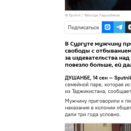
©
Sputnik
/ Табылды Кадырбеков
Подписаться
В Сургуте мужчину пр
свободы с отбыванием
за издевательства на
повезло больше, ей да
ДУШАНБЕ, 14 сен — Sputni
семейной паре, которая и
из Таджикистана, сообщае
Мужчину приговорили к пя
наказания в колонии обще
дали три года условно.