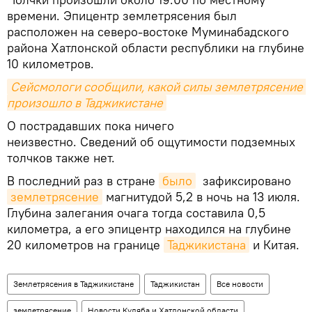
времени. Эпицентр землетрясения был
расположен на северо-востоке Муминабадского
района Хатлонской области республики на глубине
10 километров.
Сейсмологи сообщили, какой силы землетрясение 
произошло в Таджикистане
О пострадавших пока ничего
неизвестно. Сведений об ощутимости подземных
толчков также нет.
В последний раз в стране
было
зафиксировано
землетрясение
магнитудой 5,2 в ночь на 13 июля.
Глубина залегания очага тогда составила 0,5
километра, а его эпицентр находился на глубине
20 километров на границе
Таджикистана
и Китая.
Землетрясения в Таджикистане
Таджикистан
Все новости
землетрясение
Новости Куляба и Хатлонской области