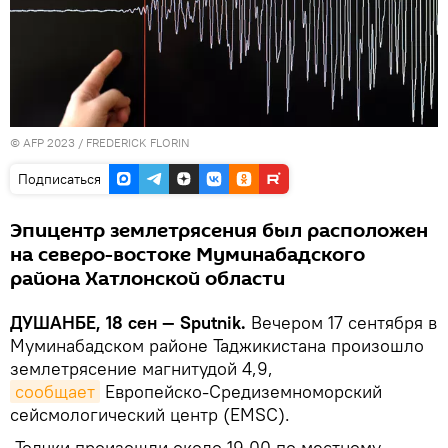
© AFP 2023 / FREDERICK FLORIN
Подписаться
Эпицентр землетрясения был расположен
на северо-востоке Муминабадского
района Хатлонской области
ДУШАНБЕ, 18 сен — Sputnik.
Вечером 17 сентября в
Муминабадском районе Таджикистана произошло
землетрясение магнитудой 4,9,
сообщает
Европейско-Средиземноморский
сейсмологический центр (EMSC).
Толчки произошли около 19.00 по местному