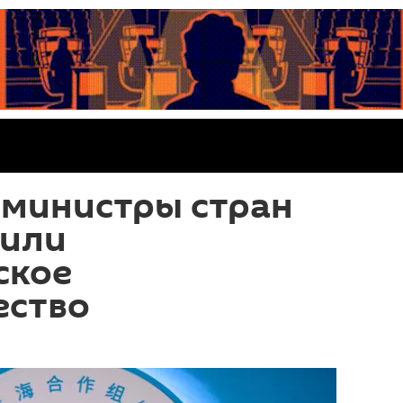
 министры стран
или
ское
ество