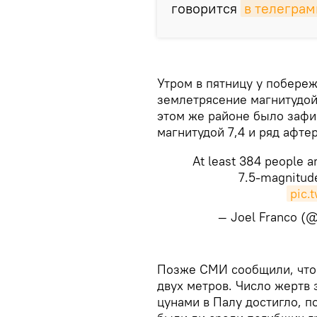
говорится
в телегра
Утром в пятницу у побере
землетрясение магнитудой 
этом же районе было зафи
магнитудой 7,4 и ряд афте
At least 384 people a
7.5-magnitude
pic.
— Joel Franco (@
Позже СМИ сообщили, что 
двух метров. Число жертв
цунами в Палу достигло, п