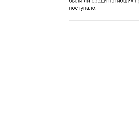
были ли среди погибших г
поступало.