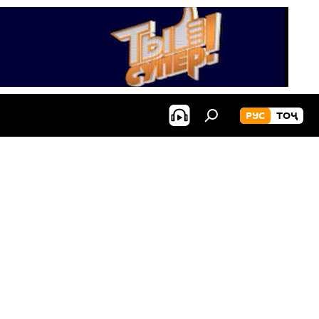
РУС
ТОҶ