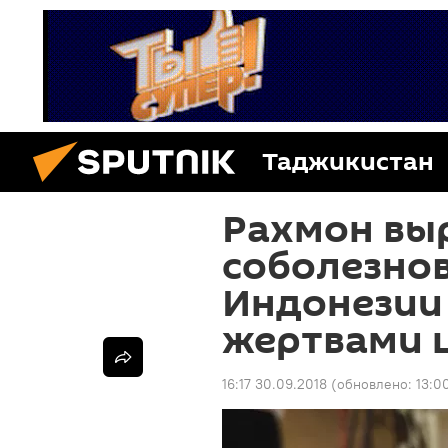
Таджикистан
Рахмон вы
соболезнов
Индонезии 
жертвами 
16:17 30.09.2018
(обновлено:
13:0