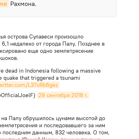
мме
Рахмона.
жья острова Сулавеси произошло
6,1 недалеко от города Палу. Позднее в
ксировано еще одно землетрясение
ршоков.
re dead in Indonesia following a massive
 quake that triggered a tsunami
twitter.com/L37vRb6gez
OfficialJoelF)
29 сентября 2018 г.
на Палу обрушилось цунами высотой до
 землетрясения и последовавшего за ним
о последним данным, 832 человека. О том,