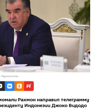
и Таджикистан
момали Рахмон направил телеграмму
резиденту Индонезии Джоко Видодо