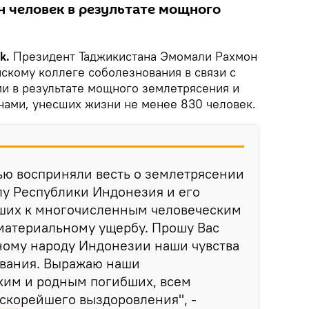
ен человек в результате мощного
k.
Президент Таджикистана Эмомали Рахмон
скому коллеге соболезнования в связи с
 в результате мощного землетрясения и
нами, унесших жизни не менее 830 человек.
ью восприняли весть о землетрясении
лу Республики Индонезия и его
дших к многочисленным человеческим
материальному ущербу. Прошу Вас
ному народу Индонезии наши чувства
вания. Выражаю наши
ким и родным погибших, всем
скорейшего выздоровления", -