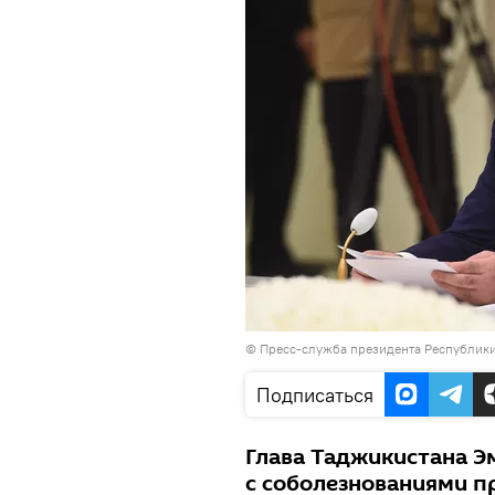
©
Пресс-служба президента Республик
Подписаться
Глава Таджикистана Э
с соболезнованиями п