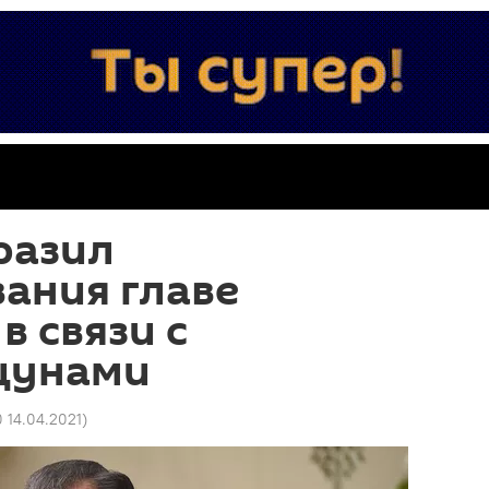
разил
ания главе
в связи с
цунами
0 14.04.2021
)