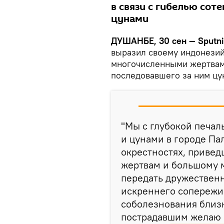
в связи с гибелью сот
цунами
ДУШАНБЕ, 30 сен — Sputni
выразил своему индонезий
многочисленными жертвами
последовавшего за ним цу
"Мы с глубокой печал
и цунами в городе Па
окрестностях, приве
жертвам и большому 
передать дружествен
искреннего сопережи
соболезнования близ
пострадавшим желаю 