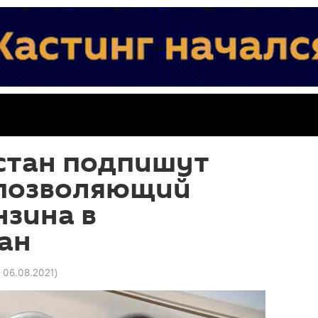
хстан подпишут
 позволяющий
нзина в
ан
1 06.08.2021
)