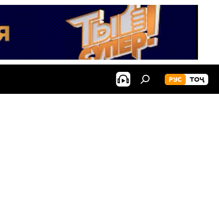
РУС
ТОҶ