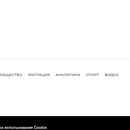
ОБЩЕСТВО
МИГРАЦИЯ
АНАЛИТИКА
СПОРТ
ВИДЕО
И
ка использования Cookie