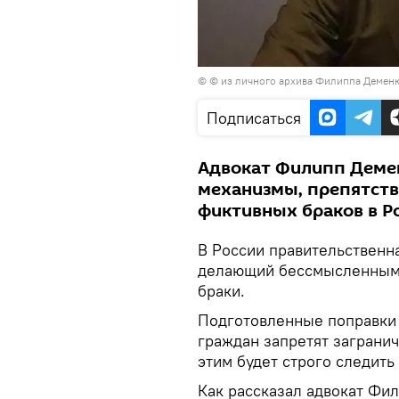
© © из личного архива Филиппа Демен
Подписаться
Адвокат Филипп Демен
механизмы, препятст
фиктивных браков в Р
В России правительственн
делающий бессмысленными
браки.
Подготовленные поправки 
граждан запретят загранич
этим будет строго следить
Как рассказал адвокат Фи