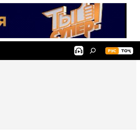
РУС
ТОҶ