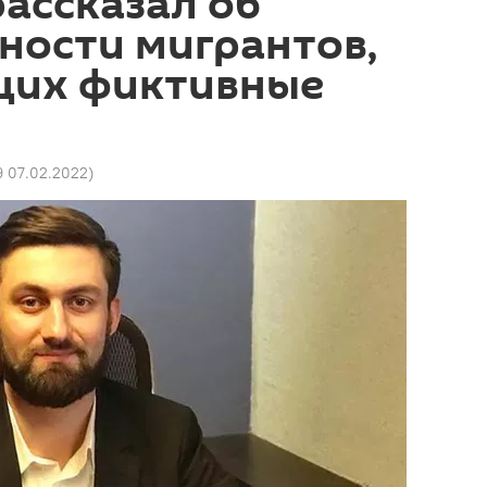
ассказал об
ности мигрантов,
их фиктивные
9 07.02.2022
)