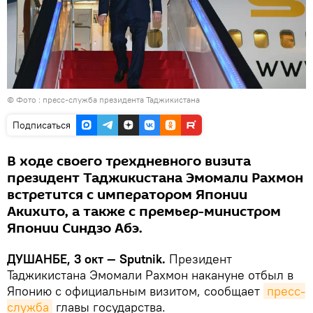
© Фото : пресс-служба президента Таджикистана
Подписаться
В ходе своего трехдневного визита
президент Таджикистана Эмомали Рахмон
встретится с императором Японии
Акихито, а также с премьер-министром
Японии Синдзо Абэ.
ДУШАНБЕ, 3 окт — Sputnik.
Президент
Таджикистана Эмомали Рахмон накануне отбыл в
Японию с официальным визитом, сообщает
пресс-
служба
главы государства.